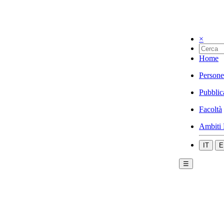
×
Home
Persone
Pubblic
Facoltà
Ambiti 
IT
E
☰