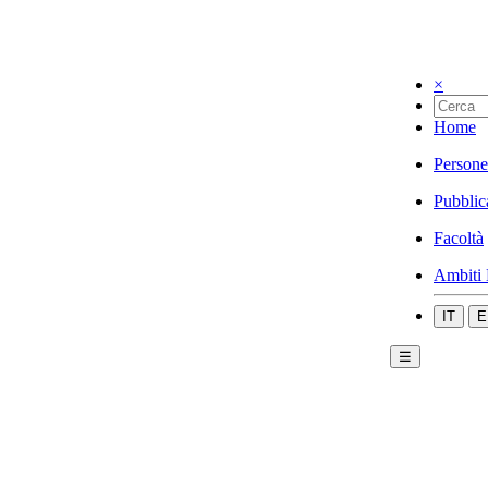
×
Home
Persone
Pubblic
Facoltà
Ambiti 
IT
E
☰