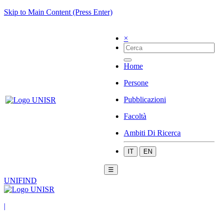
Skip to Main Content (Press Enter)
×
Home
Persone
Pubblicazioni
Facoltà
Ambiti Di Ricerca
IT
EN
☰
UNIFIND
|