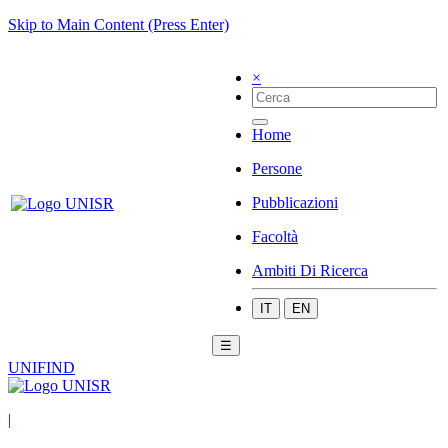
Skip to Main Content (Press Enter)
×
Home
Persone
Pubblicazioni
Facoltà
Ambiti Di Ricerca
IT
EN
☰
UNIFIND
|