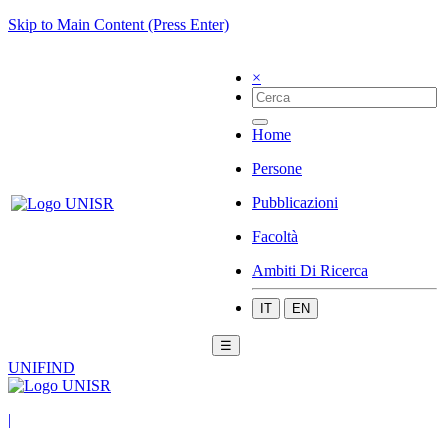
Skip to Main Content (Press Enter)
×
Home
Persone
Pubblicazioni
Facoltà
Ambiti Di Ricerca
IT
EN
☰
UNIFIND
|