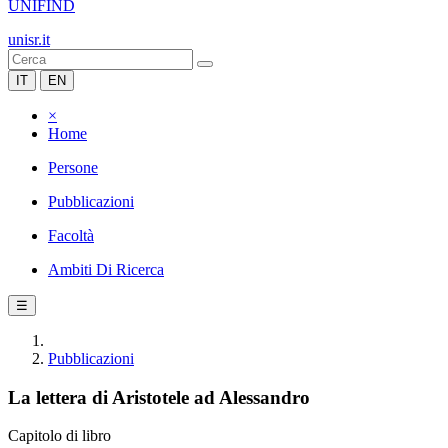
UNIFIND
unisr.it
IT
EN
×
Home
Persone
Pubblicazioni
Facoltà
Ambiti Di Ricerca
☰
Pubblicazioni
La lettera di Aristotele ad Alessandro
Capitolo di libro