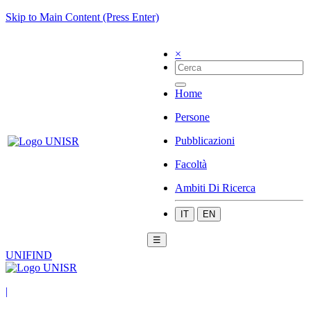
Skip to Main Content (Press Enter)
×
Home
Persone
Pubblicazioni
Facoltà
Ambiti Di Ricerca
IT
EN
☰
UNIFIND
|