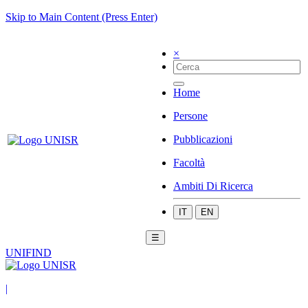
Skip to Main Content (Press Enter)
×
Home
Persone
Pubblicazioni
Facoltà
Ambiti Di Ricerca
IT
EN
☰
UNIFIND
|