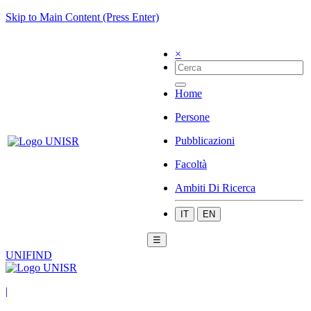
Skip to Main Content (Press Enter)
×
Home
Persone
Pubblicazioni
Facoltà
Ambiti Di Ricerca
IT
EN
☰
UNIFIND
|