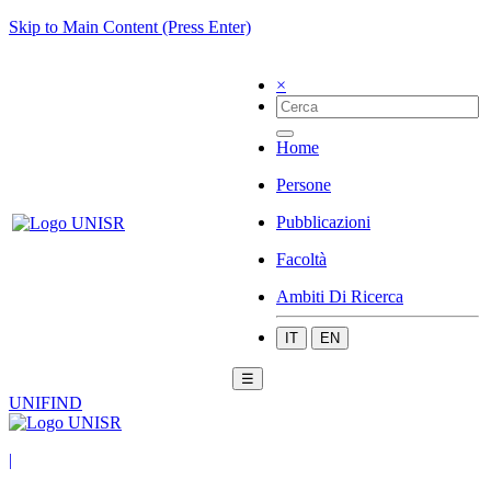
Skip to Main Content (Press Enter)
×
Home
Persone
Pubblicazioni
Facoltà
Ambiti Di Ricerca
IT
EN
☰
UNIFIND
|