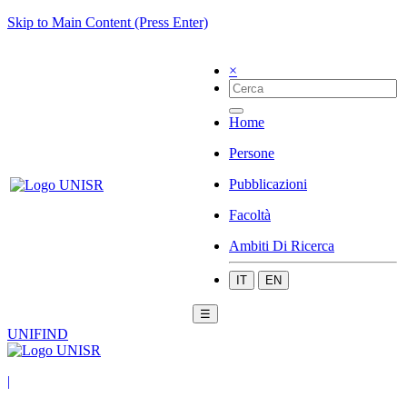
Skip to Main Content (Press Enter)
×
Home
Persone
Pubblicazioni
Facoltà
Ambiti Di Ricerca
IT
EN
☰
UNIFIND
|