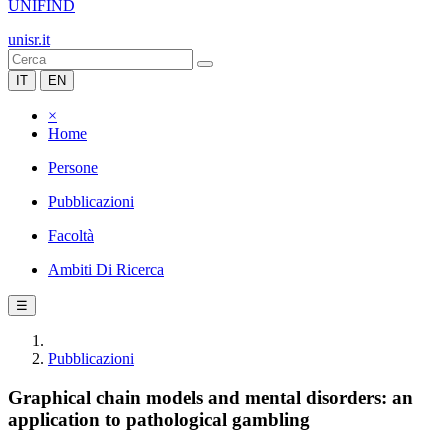
UNIFIND
unisr.it
IT
EN
×
Home
Persone
Pubblicazioni
Facoltà
Ambiti Di Ricerca
☰
Pubblicazioni
Graphical chain models and mental disorders: an
application to pathological gambling