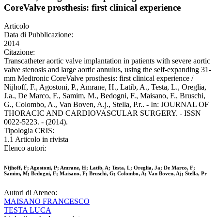
CoreValve prosthesis: first clinical experience
Articolo
Data di Pubblicazione:
2014
Citazione:
Transcatheter aortic valve implantation in patients with severe aortic
valve stenosis and large aortic annulus, using the self-expanding 31-
mm Medtronic CoreValve prosthesis: first clinical experience /
Nijhoff, F., Agostoni, P., Amrane, H., Latib, A., Testa, L., Oreglia,
J.a., De Marco, F., Samim, M., Bedogni, F., Maisano, F., Bruschi,
G., Colombo, A., Van Boven, A.j., Stella, P.r.. - In: JOURNAL OF
THORACIC AND CARDIOVASCULAR SURGERY. - ISSN
0022-5223. - (2014).
Tipologia CRIS:
1.1 Articolo in rivista
Elenco autori:
Nijhoff, F; Agostoni, P; Amrane, H; Latib, A; Testa, L; Oreglia, Ja; De Marco, F;
Samim, M; Bedogni, F; Maisano, F; Bruschi, G; Colombo, A; Van Boven, Aj; Stella, Pr
Autori di Ateneo:
MAISANO FRANCESCO
TESTA LUCA