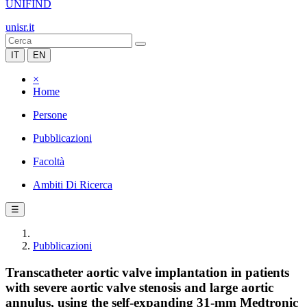
UNIFIND
unisr.it
IT
EN
×
Home
Persone
Pubblicazioni
Facoltà
Ambiti Di Ricerca
☰
Pubblicazioni
Transcatheter aortic valve implantation in patients
with severe aortic valve stenosis and large aortic
annulus, using the self-expanding 31-mm Medtronic