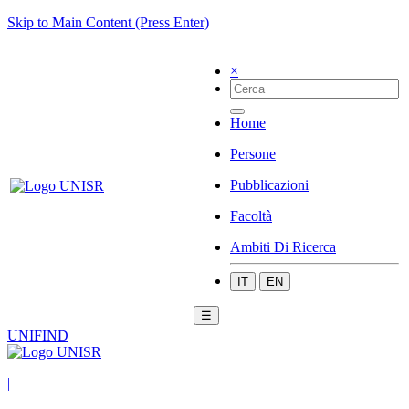
Skip to Main Content (Press Enter)
×
Home
Persone
Pubblicazioni
Facoltà
Ambiti Di Ricerca
IT
EN
☰
UNIFIND
|