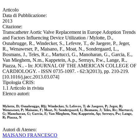
Articolo
Data di Pubblicazione:
2013
Citazione:
Transcatheter Aortic Valve Replacement in Europe Adoption Trends
and Factors Influencing Device Utilization / Mylotte, D.,
Osnabrugge, R., Windecker, S., Lefevre, T., de Jaegere, P., Jeger,
R., Wenaweser, P., Maisano, F., Moat, N., Sondergaard, L.,
Bosmans, J., Teles, R.c., Martucci, G., Manoharan, G., Garcia, E.,
Van Mieghem, N.m., Kappetein, A.p., Serruys, P.w., Lange, R.,
Piazza, N.. - In: JOURNAL OF THE AMERICAN COLLEGE OF
CARDIOLOGY. - ISSN 0735-1097. - 62:3(2013), pp. 210-219.
[10.1016/j.jacc.2013.03.074]
Tipologia CRIS:
1.1 Articolo in rivista
Elenco autori:
Mylotte, D; Osnabrugge, Rlj; Windecker, S; Lefevre, T; de Jaegere, P; Jeger, R;
Wenaweser, P; Maisano, F; Moat, N; Sondergaard, L; Bosmans, J; Teles, Rc; Martucci,
G; Manoharan, G; Garcia, E; Van Mieghem, Nm; Kappetein, Ap; Serruys, Pw; Lange,
R; Piazza, N
Autori di Ateneo:
MAISANO FRANCESCO