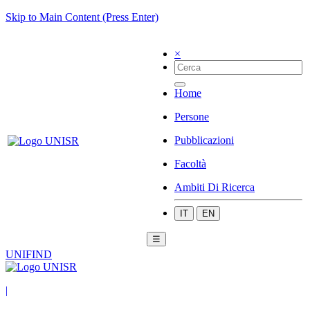
Skip to Main Content (Press Enter)
×
Home
Persone
Pubblicazioni
Facoltà
Ambiti Di Ricerca
IT
EN
☰
UNIFIND
|