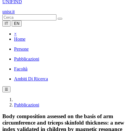
UNIFIND
unisr.it
IT
EN
×
Home
Persone
Pubblicazioni
Facoltà
Ambiti Di Ricerca
☰
Pubblicazioni
Body composition assessed on the basis of arm
circumference and triceps skinfold thickness: a new
index validated in children by magnetic resonance