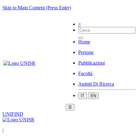
Skip to Main Content (Press Enter)
×
Home
Persone
Pubblicazioni
Facoltà
Ambiti Di Ricerca
IT
EN
☰
UNIFIND
|