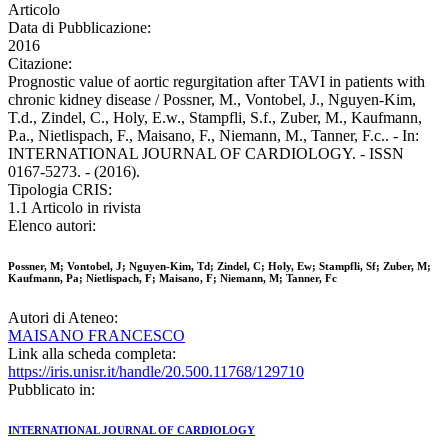
Articolo
Data di Pubblicazione:
2016
Citazione:
Prognostic value of aortic regurgitation after TAVI in patients with
chronic kidney disease / Possner, M., Vontobel, J., Nguyen-Kim,
T.d., Zindel, C., Holy, E.w., Stampfli, S.f., Zuber, M., Kaufmann,
P.a., Nietlispach, F., Maisano, F., Niemann, M., Tanner, F.c.. - In:
INTERNATIONAL JOURNAL OF CARDIOLOGY. - ISSN
0167-5273. - (2016).
Tipologia CRIS:
1.1 Articolo in rivista
Elenco autori:
Possner, M; Vontobel, J; Nguyen-Kim, Td; Zindel, C; Holy, Ew; Stampfli, Sf; Zuber, M;
Kaufmann, Pa; Nietlispach, F; Maisano, F; Niemann, M; Tanner, Fc
Autori di Ateneo:
MAISANO FRANCESCO
Link alla scheda completa:
https://iris.unisr.it/handle/20.500.11768/129710
Pubblicato in:
INTERNATIONAL JOURNAL OF CARDIOLOGY