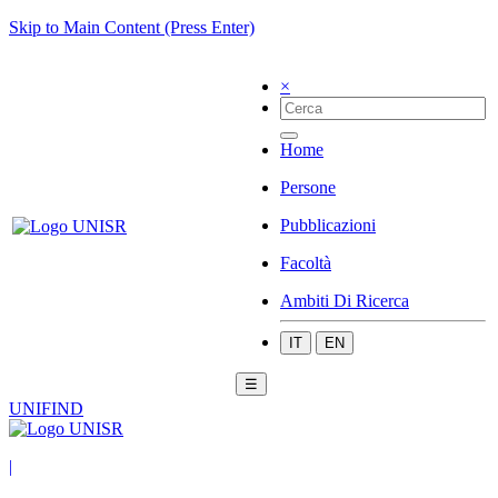
Skip to Main Content (Press Enter)
×
Home
Persone
Pubblicazioni
Facoltà
Ambiti Di Ricerca
IT
EN
☰
UNIFIND
|