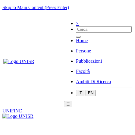
Skip to Main Content (Press Enter)
×
Home
Persone
Pubblicazioni
Facoltà
Ambiti Di Ricerca
IT
EN
☰
UNIFIND
|