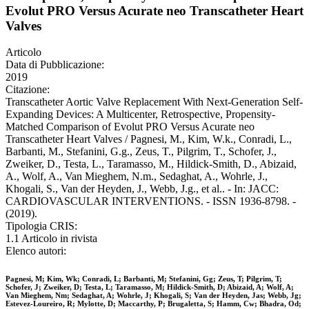
Evolut PRO Versus Acurate neo Transcatheter Heart
Valves
Articolo
Data di Pubblicazione:
2019
Citazione:
Transcatheter Aortic Valve Replacement With Next-Generation Self-
Expanding Devices: A Multicenter, Retrospective, Propensity-
Matched Comparison of Evolut PRO Versus Acurate neo
Transcatheter Heart Valves / Pagnesi, M., Kim, W.k., Conradi, L.,
Barbanti, M., Stefanini, G.g., Zeus, T., Pilgrim, T., Schofer, J.,
Zweiker, D., Testa, L., Taramasso, M., Hildick-Smith, D., Abizaid,
A., Wolf, A., Van Mieghem, N.m., Sedaghat, A., Wohrle, J.,
Khogali, S., Van der Heyden, J., Webb, J.g., et al.. - In: JACC:
CARDIOVASCULAR INTERVENTIONS. - ISSN 1936-8798. -
(2019).
Tipologia CRIS:
1.1 Articolo in rivista
Elenco autori:
Pagnesi, M; Kim, Wk; Conradi, L; Barbanti, M; Stefanini, Gg; Zeus, T; Pilgrim, T;
Schofer, J; Zweiker, D; Testa, L; Taramasso, M; Hildick-Smith, D; Abizaid, A; Wolf, A;
Van Mieghem, Nm; Sedaghat, A; Wohrle, J; Khogali, S; Van der Heyden, Jas; Webb, Jg;
Estevez-Loureiro, R; Mylotte, D; Maccarthy, P; Brugaletta, S; Hamm, Cw; Bhadra, Od;