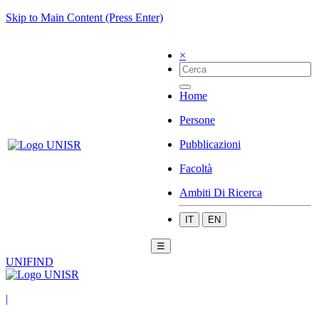
Skip to Main Content (Press Enter)
×
Home
Persone
Pubblicazioni
Facoltà
Ambiti Di Ricerca
IT
EN
☰
UNIFIND
|