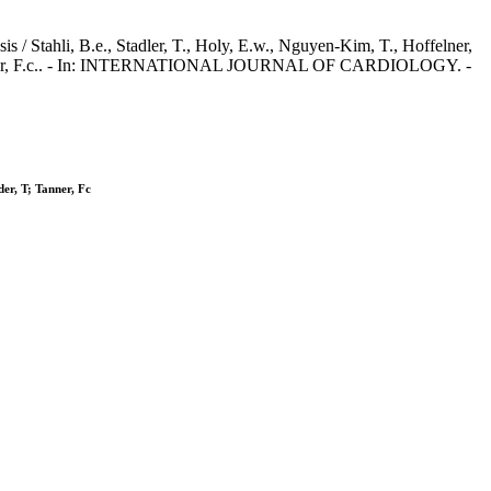
s / Stahli, B.e., Stadler, T., Holy, E.w., Nguyen-Kim, T., Hoffelner,
, T., Tanner, F.c.. - In: INTERNATIONAL JOURNAL OF CARDIOLOGY. -
er, T; Tanner, Fc