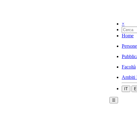
×
Home
Persone
Pubblic
Facoltà
Ambiti 
IT
E
☰