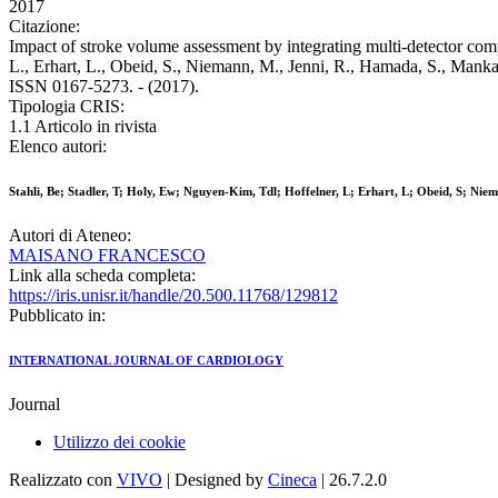
2017
Citazione:
Impact of stroke volume assessment by integrating multi-detector compu
L., Erhart, L., Obeid, S., Niemann, M., Jenni, R., Hamada, S., Ma
ISSN 0167-5273. - (2017).
Tipologia CRIS:
1.1 Articolo in rivista
Elenco autori:
Stahli, Be; Stadler, T; Holy, Ew; Nguyen-Kim, Tdl; Hoffelner, L; Erhart, L; Obeid, S; Nie
Autori di Ateneo:
MAISANO FRANCESCO
Link alla scheda completa:
https://iris.unisr.it/handle/20.500.11768/129812
Pubblicato in:
INTERNATIONAL JOURNAL OF CARDIOLOGY
Journal
Utilizzo dei cookie
Realizzato con
VIVO
| Designed by
Cineca
| 26.7.2.0