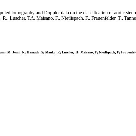
ted tomography and Doppler data on the classification of aortic stenosi
nka, R., Luscher, T.f., Maisano, F., Nietlispach, F., Frauenfelder
mann, M; Jenni, R; Hamada, S; Manka, R; Luscher, Tf; Maisano, F; Nietlispach, F; Frauenfeld