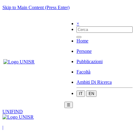
Skip to Main Content (Press Enter)
×
Home
Persone
Pubblicazioni
Facoltà
Ambiti Di Ricerca
IT
EN
☰
UNIFIND
|