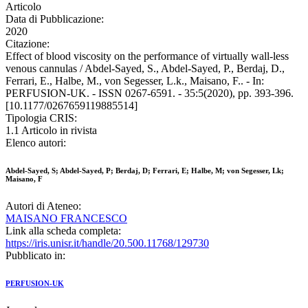
Articolo
Data di Pubblicazione:
2020
Citazione:
Effect of blood viscosity on the performance of virtually wall-less
venous cannulas / Abdel-Sayed, S., Abdel-Sayed, P., Berdaj, D.,
Ferrari, E., Halbe, M., von Segesser, L.k., Maisano, F.. - In:
PERFUSION-UK. - ISSN 0267-6591. - 35:5(2020), pp. 393-396.
[10.1177/0267659119885514]
Tipologia CRIS:
1.1 Articolo in rivista
Elenco autori:
Abdel-Sayed, S; Abdel-Sayed, P; Berdaj, D; Ferrari, E; Halbe, M; von Segesser, Lk;
Maisano, F
Autori di Ateneo:
MAISANO FRANCESCO
Link alla scheda completa:
https://iris.unisr.it/handle/20.500.11768/129730
Pubblicato in:
PERFUSION-UK