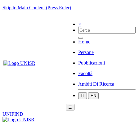
Skip to Main Content (Press Enter)
×
Home
Persone
Pubblicazioni
Facoltà
Ambiti Di Ricerca
IT
EN
☰
UNIFIND
|