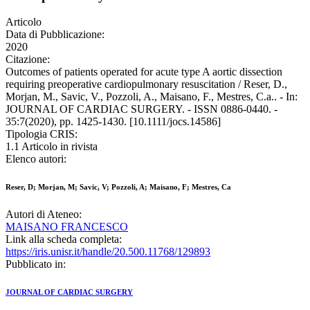
Articolo
Data di Pubblicazione:
2020
Citazione:
Outcomes of patients operated for acute type A aortic dissection
requiring preoperative cardiopulmonary resuscitation / Reser, D.,
Morjan, M., Savic, V., Pozzoli, A., Maisano, F., Mestres, C.a.. - In:
JOURNAL OF CARDIAC SURGERY. - ISSN 0886-0440. -
35:7(2020), pp. 1425-1430. [10.1111/jocs.14586]
Tipologia CRIS:
1.1 Articolo in rivista
Elenco autori:
Reser, D; Morjan, M; Savic, V; Pozzoli, A; Maisano, F; Mestres, Ca
Autori di Ateneo:
MAISANO FRANCESCO
Link alla scheda completa:
https://iris.unisr.it/handle/20.500.11768/129893
Pubblicato in:
JOURNAL OF CARDIAC SURGERY