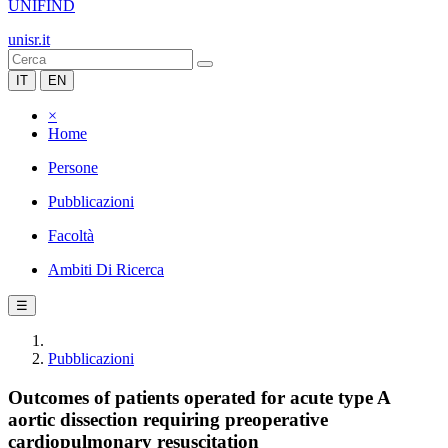
UNIFIND
unisr.it
IT
EN
×
Home
Persone
Pubblicazioni
Facoltà
Ambiti Di Ricerca
☰
Pubblicazioni
Outcomes of patients operated for acute type A
aortic dissection requiring preoperative
cardiopulmonary resuscitation