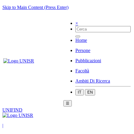
Skip to Main Content (Press Enter)
×
Home
Persone
Pubblicazioni
Facoltà
Ambiti Di Ricerca
IT
EN
☰
UNIFIND
|