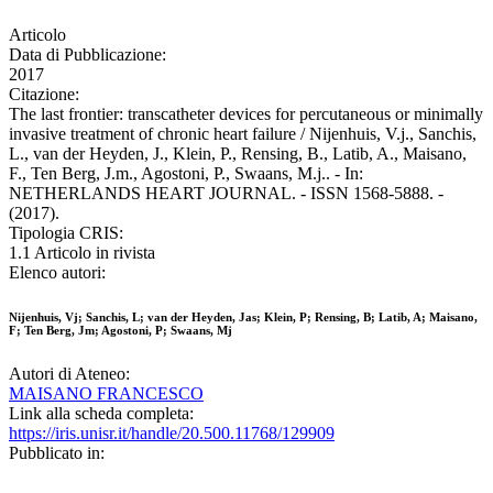
Articolo
Data di Pubblicazione:
2017
Citazione:
The last frontier: transcatheter devices for percutaneous or minimally
invasive treatment of chronic heart failure / Nijenhuis, V.j., Sanchis,
L., van der Heyden, J., Klein, P., Rensing, B., Latib, A., Maisano,
F., Ten Berg, J.m., Agostoni, P., Swaans, M.j.. - In:
NETHERLANDS HEART JOURNAL. - ISSN 1568-5888. -
(2017).
Tipologia CRIS:
1.1 Articolo in rivista
Elenco autori:
Nijenhuis, Vj; Sanchis, L; van der Heyden, Jas; Klein, P; Rensing, B; Latib, A; Maisano,
F; Ten Berg, Jm; Agostoni, P; Swaans, Mj
Autori di Ateneo:
MAISANO FRANCESCO
Link alla scheda completa:
https://iris.unisr.it/handle/20.500.11768/129909
Pubblicato in: