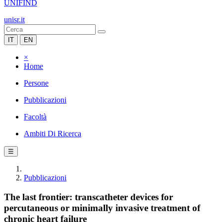
UNIFIND
unisr.it
IT
EN
×
Home
Persone
Pubblicazioni
Facoltà
Ambiti Di Ricerca
☰
Pubblicazioni
The last frontier: transcatheter devices for
percutaneous or minimally invasive treatment of
chronic heart failure