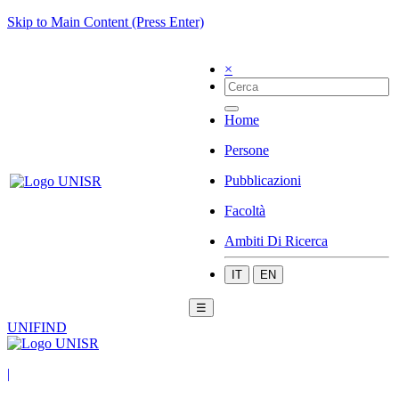
Skip to Main Content (Press Enter)
×
Home
Persone
Pubblicazioni
Facoltà
Ambiti Di Ricerca
IT
EN
☰
UNIFIND
|