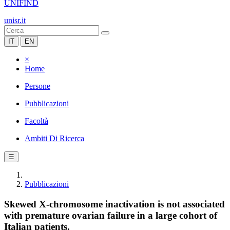
UNIFIND
unisr.it
IT
EN
×
Home
Persone
Pubblicazioni
Facoltà
Ambiti Di Ricerca
☰
Pubblicazioni
Skewed X-chromosome inactivation is not associated
with premature ovarian failure in a large cohort of
Italian patients.