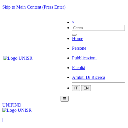
Skip to Main Content (Press Enter)
×
Home
Persone
Pubblicazioni
Facoltà
Ambiti Di Ricerca
IT
EN
☰
UNIFIND
|