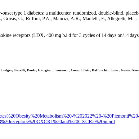
et type 1 diabetes: a multicenter, randomized, double-blind, placebo-co
io, L., Goisis, G., Ruffini, P.A., Maurizi, A.R., Mantelli, F., Alle
mokine receptors (LDX, 400 mg b.i.d for 3 cycles of 14 days on/14 days 
udger; Pozzilli, Paolo; Giorgino, Francesco; Cossu, Efisio; Daffonchio, Luisa; Goisis, Giovan
975/Diabetes%20Obesity%20Metabolism%20-%202022%20-%20Piemonti%20
%BF8%20receptors%20CXCR1%20and%20CXCR2%20in.pdf