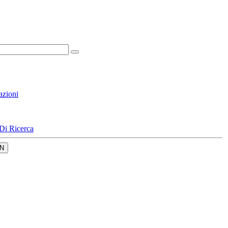
azioni
Di Ricerca
N