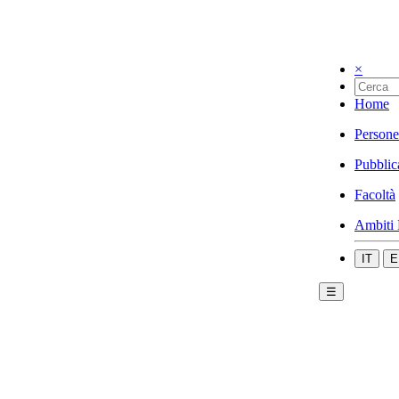
×
Home
Persone
Pubblic
Facoltà
Ambiti 
IT
E
☰