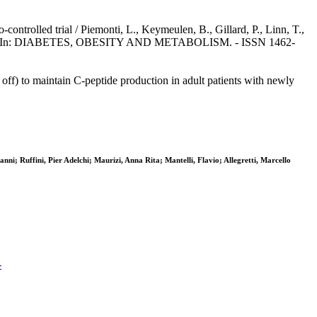
ntrolled trial / Piemonti, L., Keymeulen, B., Gillard, P., Linn, T.,
gretti, M.. - In: DIABETES, OBESITY AND METABOLISM. - ISSN 1462-
off) to maintain C-peptide production in adult patients with newly
ni; Ruffini, Pier Adelchi; Maurizi, Anna Rita; Mantelli, Flavio; Allegretti, Marcello
-