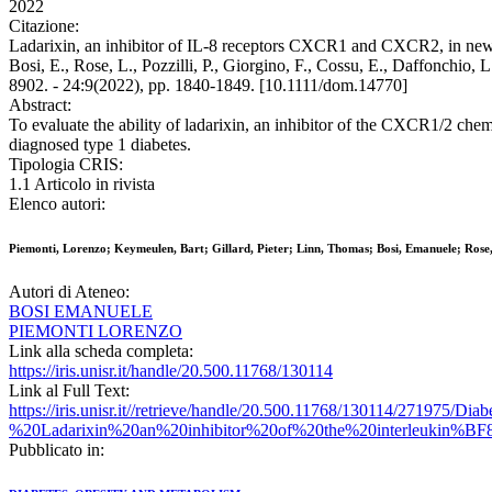
2022
Citazione:
Ladarixin, an inhibitor of IL-8 receptors CXCR1 and CXCR2, in new-ons
Bosi, E., Rose, L., Pozzilli, P., Giorgino, F., Cossu, E., Daffonch
8902. - 24:9(2022), pp. 1840-1849. [10.1111/dom.14770]
Abstract:
To evaluate the ability of ladarixin, an inhibitor of the CXCR1/2 che
diagnosed type 1 diabetes.
Tipologia CRIS:
1.1 Articolo in rivista
Elenco autori:
Piemonti, Lorenzo; Keymeulen, Bart; Gillard, Pieter; Linn, Thomas; Bosi, Emanuele; Rose, L
Autori di Ateneo:
BOSI EMANUELE
PIEMONTI LORENZO
Link alla scheda completa:
https://iris.unisr.it/handle/20.500.11768/130114
Link al Full Text:
https://iris.unisr.it//retrieve/handle/20.500.11768/130114/271
%20Ladarixin%20an%20inhibitor%20of%20the%20interleukin
Pubblicato in: