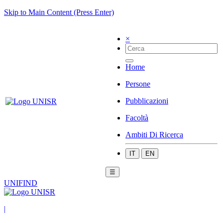
Skip to Main Content (Press Enter)
×
Home
Persone
Pubblicazioni
Facoltà
Ambiti Di Ricerca
IT
EN
☰
UNIFIND
|