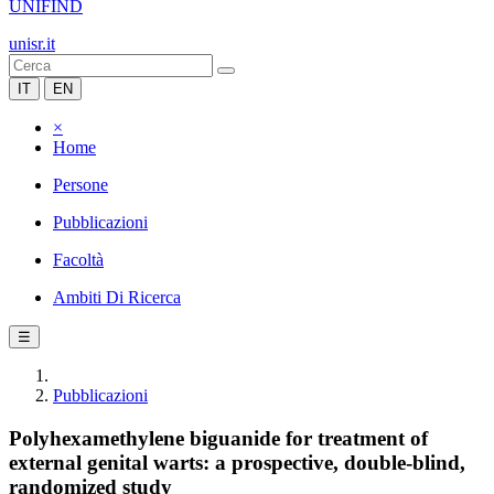
UNIFIND
unisr.it
IT
EN
×
Home
Persone
Pubblicazioni
Facoltà
Ambiti Di Ricerca
☰
Pubblicazioni
Polyhexamethylene biguanide for treatment of
external genital warts: a prospective, double-blind,
randomized study