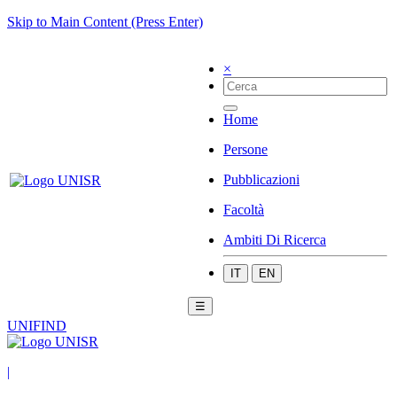
Skip to Main Content (Press Enter)
×
Home
Persone
Pubblicazioni
Facoltà
Ambiti Di Ricerca
IT
EN
☰
UNIFIND
|