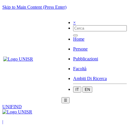
Skip to Main Content (Press Enter)
×
Home
Persone
Pubblicazioni
Facoltà
Ambiti Di Ricerca
IT
EN
☰
UNIFIND
|