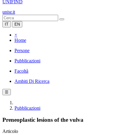
UNIFIND
unisr.it
IT
EN
×
Home
Persone
Pubblicazioni
Facoltà
Ambiti Di Ricerca
☰
Pubblicazioni
Preneoplastic lesions of the vulva
Articolo