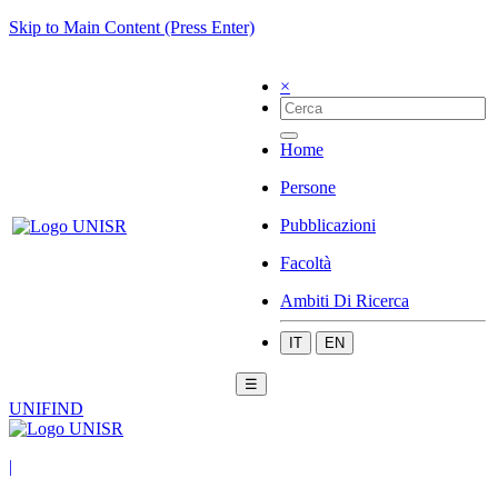
Skip to Main Content (Press Enter)
×
Home
Persone
Pubblicazioni
Facoltà
Ambiti Di Ricerca
IT
EN
☰
UNIFIND
|