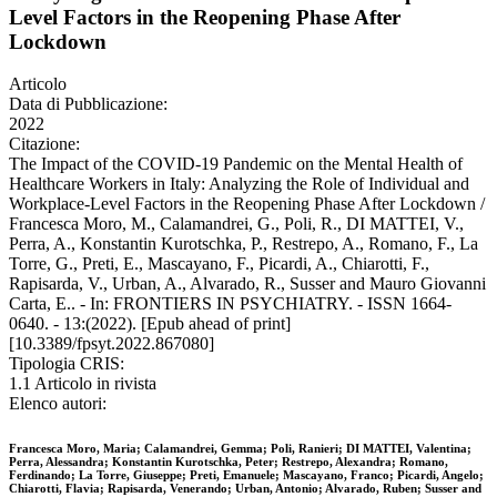
Level Factors in the Reopening Phase After
Lockdown
Articolo
Data di Pubblicazione:
2022
Citazione:
The Impact of the COVID-19 Pandemic on the Mental Health of
Healthcare Workers in Italy: Analyzing the Role of Individual and
Workplace-Level Factors in the Reopening Phase After Lockdown /
Francesca Moro, M., Calamandrei, G., Poli, R., DI MATTEI, V.,
Perra, A., Konstantin Kurotschka, P., Restrepo, A., Romano, F., La
Torre, G., Preti, E., Mascayano, F., Picardi, A., Chiarotti, F.,
Rapisarda, V., Urban, A., Alvarado, R., Susser and Mauro Giovanni
Carta, E.. - In: FRONTIERS IN PSYCHIATRY. - ISSN 1664-
0640. - 13:(2022). [Epub ahead of print]
[10.3389/fpsyt.2022.867080]
Tipologia CRIS:
1.1 Articolo in rivista
Elenco autori:
Francesca Moro, Maria; Calamandrei, Gemma; Poli, Ranieri; DI MATTEI, Valentina;
Perra, Alessandra; Konstantin Kurotschka, Peter; Restrepo, Alexandra; Romano,
Ferdinando; La Torre, Giuseppe; Preti, Emanuele; Mascayano, Franco; Picardi, Angelo;
Chiarotti, Flavia; Rapisarda, Venerando; Urban, Antonio; Alvarado, Ruben; Susser and