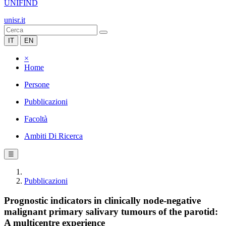
UNIFIND
unisr.it
IT
EN
×
Home
Persone
Pubblicazioni
Facoltà
Ambiti Di Ricerca
☰
Pubblicazioni
Prognostic indicators in clinically node-negative
malignant primary salivary tumours of the parotid:
A multicentre experience