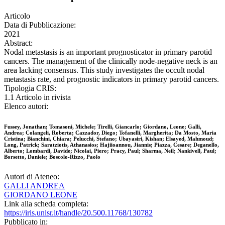
Articolo
Data di Pubblicazione:
2021
Abstract:
Nodal metastasis is an important prognosticator in primary parotid
cancers. The management of the clinically node-negative neck is an
area lacking consensus. This study investigates the occult nodal
metastasis rate, and prognostic indicators in primary parotid cancers.
Tipologia CRIS:
1.1 Articolo in rivista
Elenco autori:
Fussey, Jonathan; Tomasoni, Michele; Tirelli, Giancarlo; Giordano, Leone; Galli,
Andrea; Colangeli, Roberta; Cazzador, Diego; Tofanelli, Margherita; Da Mosto, Maria
Cristina; Bianchini, Chiara; Pelucchi, Stefano; Ubayasiri, Kishan; Elsayed, Mahmoud;
Long, Patrick; Saratziotis, Athanasios; Hajiioannou, Jiannis; Piazza, Cesare; Deganello,
Alberto; Lombardi, Davide; Nicolai, Piero; Pracy, Paul; Sharma, Neil; Nankivell, Paul;
Borsetto, Daniele; Boscolo-Rizzo, Paolo
Autori di Ateneo:
GALLI ANDREA
GIORDANO LEONE
Link alla scheda completa:
https://iris.unisr.it/handle/20.500.11768/130782
Pubblicato in: