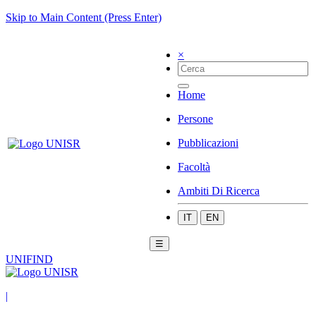
Skip to Main Content (Press Enter)
×
Home
Persone
Pubblicazioni
Facoltà
Ambiti Di Ricerca
IT
EN
☰
UNIFIND
|