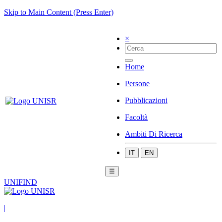
Skip to Main Content (Press Enter)
×
Home
Persone
Pubblicazioni
Facoltà
Ambiti Di Ricerca
IT
EN
☰
UNIFIND
|