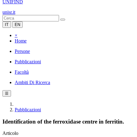
UNIFIND
unisr.it
IT
EN
×
Home
Persone
Pubblicazioni
Facoltà
Ambiti Di Ricerca
☰
Pubblicazioni
Identification of the ferroxidase centre in ferritin.
Articolo