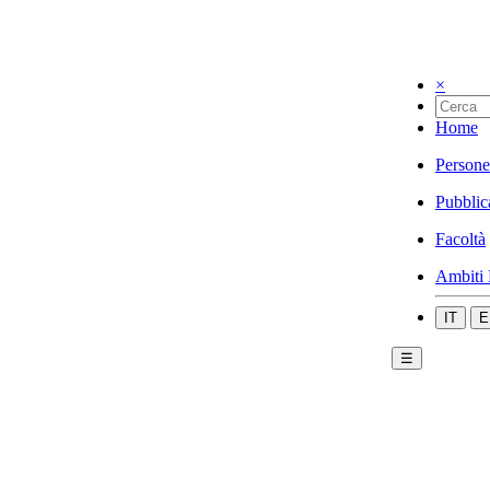
×
Home
Persone
Pubblic
Facoltà
Ambiti 
IT
E
☰