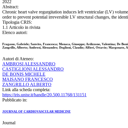
2022
Abstract:
Chronic heart valve regurgitation induces left ventricular (LV) volume
order to prevent potential irreversible LV structural changes, the identif
Tipologia CRIS:
1.1 Articolo in rivista
Elenco autori:
Fragasso, Gabriele; Sanvito, Francesca; Monaca, Giuseppe; Ardizzone, Valentina; De Boni
Zangrillo, Alberto; Ambrosi, Alessandro; Doglioni, Claudio; Alfieri, Ottavio; Margonato, A
Autori di Ateneo:
AMBROSI ALESSANDRO
CASTIGLIONI ALESSANDRO
DE BONIS MICHELE
MAISANO FRANCESCO
ZANGRILLO ALBERTO
Link alla scheda completa:
https://iris.unisr.it/handle/20.500.11768/131151
Pubblicato in:
JOURNAL OF CARDIOVASCULAR MEDICINE
Journal