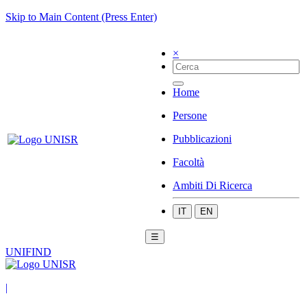
Skip to Main Content (Press Enter)
×
Home
Persone
Pubblicazioni
Facoltà
Ambiti Di Ricerca
IT
EN
☰
UNIFIND
|