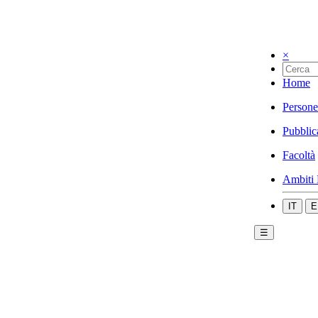
×
Home
Persone
Pubblic
Facoltà
Ambiti 
IT
E
☰