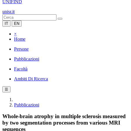
UNIFIND
unisr.it
IT
EN
×
Home
Persone
Pubblicazioni
Facoltà
Ambiti Di Ricerca
☰
Pubblicazioni
Whole-brain atrophy in multiple sclerosis measured
by two segmentation processes from various MRI
sequences