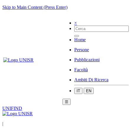
Skip to Main Content (Press Enter)
×
Home
Persone
Pubblicazioni
Facoltà
Ambiti Di Ricerca
IT
EN
☰
UNIFIND
|