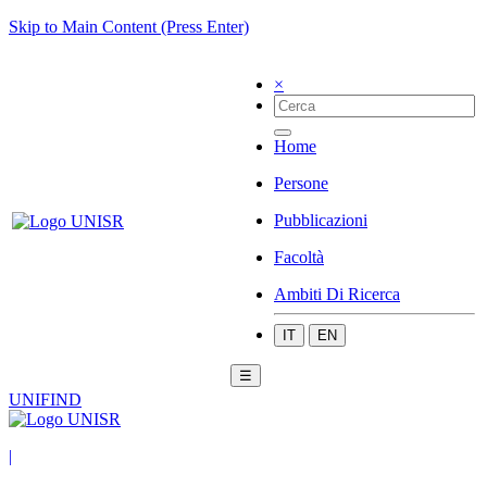
Skip to Main Content (Press Enter)
×
Home
Persone
Pubblicazioni
Facoltà
Ambiti Di Ricerca
IT
EN
☰
UNIFIND
|