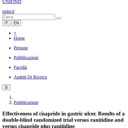
UNIFIND
unisr.it
IT
EN
×
Home
Persone
Pubblicazioni
Facoltà
Ambiti Di Ricerca
☰
Pubblicazioni
Effectiveness of cisapride in gastric ulcer. Results of a
double-blind randomized trial versus ranitidine and
versus cisapride plus ranitidine