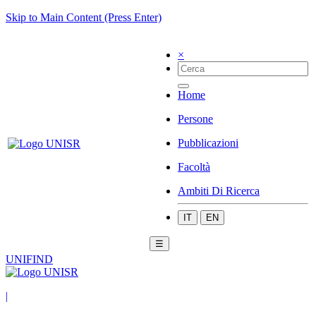
Skip to Main Content (Press Enter)
×
Home
Persone
Pubblicazioni
Facoltà
Ambiti Di Ricerca
IT
EN
☰
UNIFIND
|