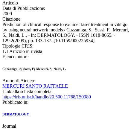
Articolo
Data di Pubblicazione:
2009
Citazione:
Prediction of clinical response to excimer laser treatment in vitiligo
by using neural network models / Cazzaniga, S., Sassi, F., Mercuri,
S., Naldi, L.. - In: DERMATOLOGY. - ISSN 1018-8665. -
129:2(2009), pp. 133-137. [10.1159/000225934]
Tipologia CRIS:
1.1 Articolo in rivista
Elenco autori:
Cazzaniga, S; Sassi, F; Mercuri, S; Naldi, L.
Autori di Ateneo:
MERCURI SANTO RAFFAELE
Link alla scheda completa:
https://iris.unisr.it/handle/20.500.11768/150980
Pubblicato in:
DERMATOLOGY
Journal