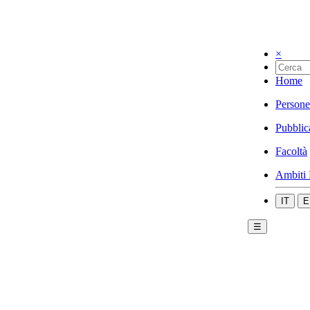
×
Home
Persone
Pubblic
Facoltà
Ambiti 
IT
E
☰