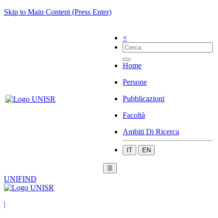
Skip to Main Content (Press Enter)
×
Home
Persone
Pubblicazioni
Facoltà
Ambiti Di Ricerca
IT
EN
☰
UNIFIND
|