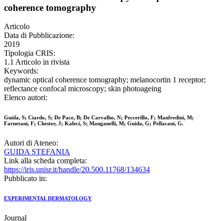
coherence tomography
Articolo
Data di Pubblicazione:
2019
Tipologia CRIS:
1.1 Articolo in rivista
Keywords:
dynamic optical coherence tomography; melanocortin 1 receptor;
reflectance confocal microscopy; skin photoageing
Elenco autori:
Guida, S; Ciardo, S; De Pace, B; De Carvalho, N; Peccerillo, F; Manfredini, M;
Farnetani, F; Chester, J; Kaleci, S; Manganelli, M; Guida, G; Pellacani, G.
Autori di Ateneo:
GUIDA STEFANIA
Link alla scheda completa:
https://iris.unisr.it/handle/20.500.11768/134634
Pubblicato in:
EXPERIMENTAL DERMATOLOGY
Journal