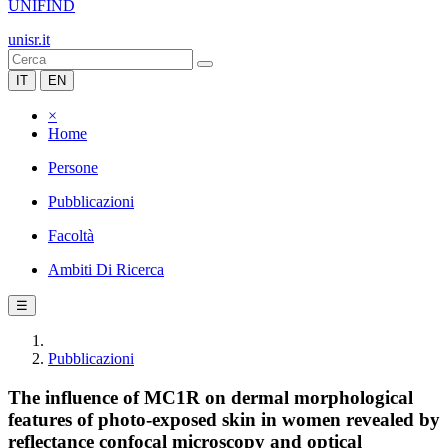
UNIFIND
unisr.it
IT
EN
×
Home
Persone
Pubblicazioni
Facoltà
Ambiti Di Ricerca
☰
Pubblicazioni
The influence of MC1R on dermal morphological
features of photo-exposed skin in women revealed by
reflectance confocal microscopy and optical