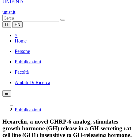
UNIFIND
unisr.it
IT
EN
×
Home
Persone
Pubblicazioni
Facoltà
Ambiti Di Ricerca
☰
Pubblicazioni
Hexarelin, a novel GHRP-6 analog, stimulates
growth hormone (GH) release in a GH-secreting rat
cell line (GH1) insensitive to GH-releasing hormone.