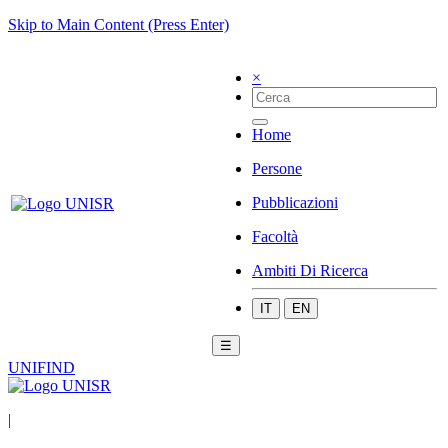
Skip to Main Content (Press Enter)
×
Home
Persone
Pubblicazioni
Facoltà
Ambiti Di Ricerca
IT
EN
☰
UNIFIND
|