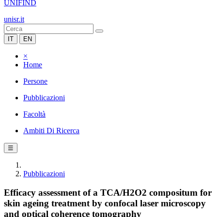
UNIFIND
unisr.it
IT
EN
×
Home
Persone
Pubblicazioni
Facoltà
Ambiti Di Ricerca
☰
Pubblicazioni
Efficacy assessment of a TCA/H2O2 compositum for
skin ageing treatment by confocal laser microscopy
and optical coherence tomography