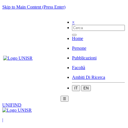
Skip to Main Content (Press Enter)
×
Home
Persone
Pubblicazioni
Facoltà
Ambiti Di Ricerca
IT
EN
☰
UNIFIND
|