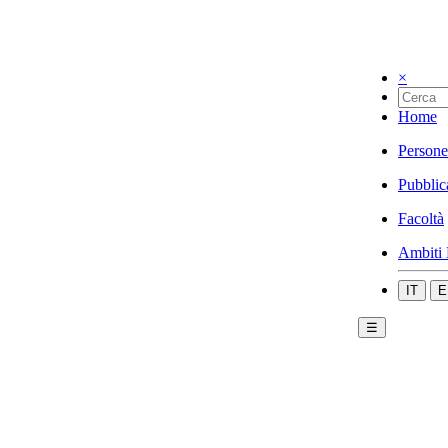
×
Home
Persone
Pubblic
Facoltà
Ambiti 
IT
E
☰