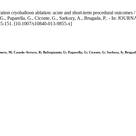
eration cryoballoon ablation: acute and short-term procedural outcomes 
is, G., Paparella, G., Ciconte, G., Sarkozy, A., Brugada, P.. -
151. [10.1007/s10840-013-9855-x]
nero, M; Casado-Arroyo, R; Baltogiannis, G; Paparella, G; Ciconte, G; Sarkozy, A; Brugad