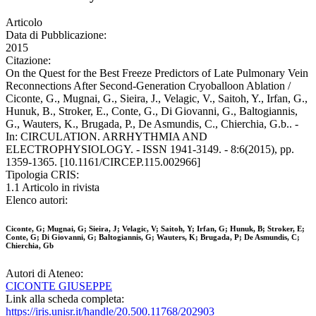
Articolo
Data di Pubblicazione:
2015
Citazione:
On the Quest for the Best Freeze Predictors of Late Pulmonary Vein
Reconnections After Second-Generation Cryoballoon Ablation /
Ciconte, G., Mugnai, G., Sieira, J., Velagic, V., Saitoh, Y., Irfan, G.,
Hunuk, B., Stroker, E., Conte, G., Di Giovanni, G., Baltogiannis,
G., Wauters, K., Brugada, P., De Asmundis, C., Chierchia, G.b.. -
In: CIRCULATION. ARRHYTHMIA AND
ELECTROPHYSIOLOGY. - ISSN 1941-3149. - 8:6(2015), pp.
1359-1365. [10.1161/CIRCEP.115.002966]
Tipologia CRIS:
1.1 Articolo in rivista
Elenco autori:
Ciconte, G; Mugnai, G; Sieira, J; Velagic, V; Saitoh, Y; Irfan, G; Hunuk, B; Stroker, E;
Conte, G; Di Giovanni, G; Baltogiannis, G; Wauters, K; Brugada, P; De Asmundis, C;
Chierchia, Gb
Autori di Ateneo:
CICONTE GIUSEPPE
Link alla scheda completa:
https://iris.unisr.it/handle/20.500.11768/202903