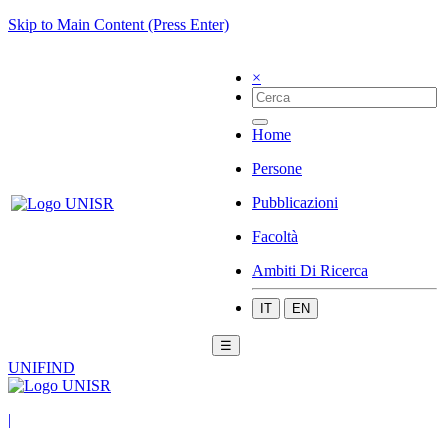
Skip to Main Content (Press Enter)
×
Home
Persone
Pubblicazioni
Facoltà
Ambiti Di Ricerca
IT
EN
☰
UNIFIND
|