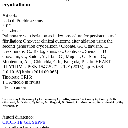
cryoballoon
Articolo
Data di Pubblicazione:
2015
Citazione:
Pulmonary vein isolation as index procedure for persistent atrial
fibrillation: One-year clinical outcome after ablation using the
second-generation cryoballoon / Ciconte, G., Ottaviano, L.,
Deasmundis, C., Baltogiannis, G., Conte, G., Sieira, J., Di
Giovanni, G., Saitoh, Y., Irfan, G., Mugnai, G., Storti, C.,
Montenero, A.s., Chierchia, G.b., Brugada, P.. - In: HEART
RHYTHM. - ISSN 1547-5271. - 12:1(2015), pp. 60-66.
[10.1016/j.hrthm.2014.09.063]
Tipologia CRIS:
1.1 Articolo in rivista
Elenco autori:
Ciconte, G; Ottaviano, L; Deasmundis, C; Baltogiannis, G; Conte, G; Sieira, J; Di
Giovanni, G; Saitoh, Y; Irfan, G; Mugnai, G; Storti, C; Montenero, As; Chierchia, Gb;
Brugada, P
Autori di Ateneo:
CICONTE GIUSEPPE
Link alla scheda completa: