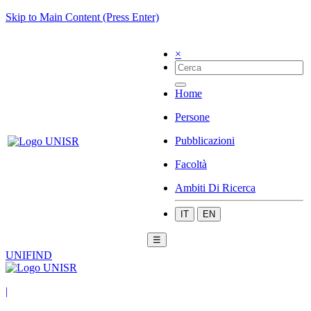
Skip to Main Content (Press Enter)
×
Home
Persone
Pubblicazioni
Facoltà
Ambiti Di Ricerca
IT
EN
☰
UNIFIND
|