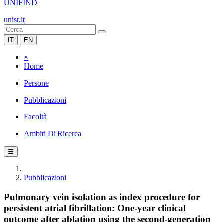
UNIFIND
unisr.it
IT
EN
×
Home
Persone
Pubblicazioni
Facoltà
Ambiti Di Ricerca
☰
Pubblicazioni
Pulmonary vein isolation as index procedure for
persistent atrial fibrillation: One-year clinical
outcome after ablation using the second-generation