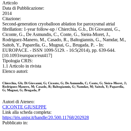
Articolo
Data di Pubblicazione:
2014
Citazione:
Second-generation cryoballoon ablation for paroxysmal atrial
fibrillation: 1-year follow-up / Chierchia, G.b., Di Giovanni, G.,
Ciconte, G., De Asmundis, C., Conte, G., Sieira-Moret, J.,
Rodriguez-Manero, M., Casado, R., Baltogiannis, G., Namdar, M.,
Saitoh, Y., Paparella, G., Mugnai, G., Brugada, P.. - In:
EUROPACE. - ISSN 1099-5129. - 16:5(2014), pp. 639-644.
[10.1093/europace/eut417]
Tipologia CRIS:
1.1 Articolo in rivista
Elenco autori:
Chierchia, Gb; Di Giovanni, G; Ciconte, G; De Asmundis, C; Conte, G; Sieira-Moret, J;
Rodriguez-Manero, M; Casado, R; Baltogiannis, G; Namdar, M; Saitoh, Y; Paparella,
G; Mugnai, G; Brugada, P
Autori di Ateneo:
CICONTE GIUSEPPE
Link alla scheda completa:
https://iris.unisr.it/handle/20.500.11768/202928
Pubblicato in: