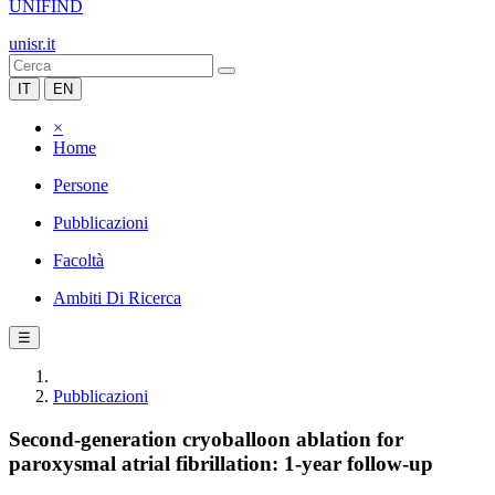
UNIFIND
unisr.it
IT
EN
×
Home
Persone
Pubblicazioni
Facoltà
Ambiti Di Ricerca
☰
Pubblicazioni
Second-generation cryoballoon ablation for
paroxysmal atrial fibrillation: 1-year follow-up