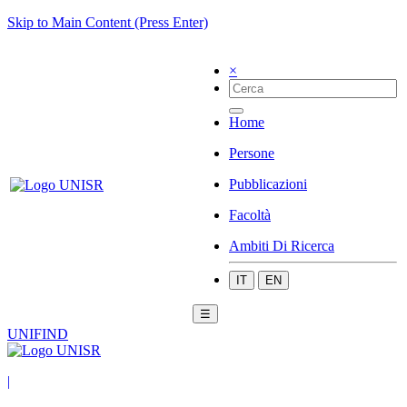
Skip to Main Content (Press Enter)
×
Home
Persone
Pubblicazioni
Facoltà
Ambiti Di Ricerca
IT
EN
☰
UNIFIND
|