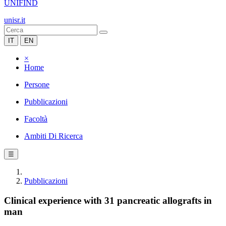
UNIFIND
unisr.it
IT
EN
×
Home
Persone
Pubblicazioni
Facoltà
Ambiti Di Ricerca
☰
Pubblicazioni
Clinical experience with 31 pancreatic allografts in
man