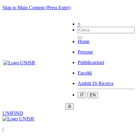
Skip to Main Content (Press Enter)
×
Home
Persone
Pubblicazioni
Facoltà
Ambiti Di Ricerca
IT
EN
☰
UNIFIND
|