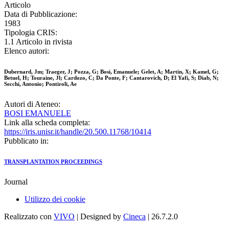
Articolo
Data di Pubblicazione:
1983
Tipologia CRIS:
1.1 Articolo in rivista
Elenco autori:
Dubernard, Jm; Traeger, J; Pozza, G; Bosi, Emanuele; Gelet, A; Martin, X; Kamel, G;
Betuel, H; Touraine, Jl; Cardozo, C; Da Ponte, F; Cantarovich, D; El Yafi, S; Diab, N;
Secchi, Antonio; Pontiroli, Ae
Autori di Ateneo:
BOSI EMANUELE
Link alla scheda completa:
https://iris.unisr.it/handle/20.500.11768/10414
Pubblicato in:
TRANSPLANTATION PROCEEDINGS
Journal
Utilizzo dei cookie
Realizzato con
VIVO
| Designed by
Cineca
| 26.7.2.0