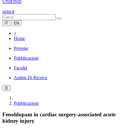
UNIFIND
unisr.it
IT
EN
×
Home
Persone
Pubblicazioni
Facoltà
Ambiti Di Ricerca
☰
Pubblicazioni
Fenoldopam in cardiac surgery-associated acute
kidney injury