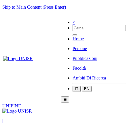
Skip to Main Content (Press Enter)
×
Home
Persone
Pubblicazioni
Facoltà
Ambiti Di Ricerca
IT
EN
☰
UNIFIND
|