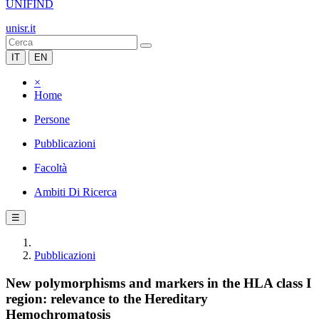
UNIFIND
unisr.it
IT
EN
×
Home
Persone
Pubblicazioni
Facoltà
Ambiti Di Ricerca
☰
Pubblicazioni
New polymorphisms and markers in the HLA class I
region: relevance to the Hereditary
Hemochromatosis