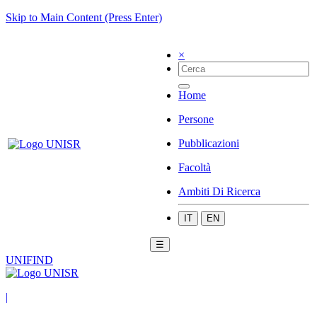
Skip to Main Content (Press Enter)
×
Home
Persone
Pubblicazioni
Facoltà
Ambiti Di Ricerca
IT
EN
☰
UNIFIND
|