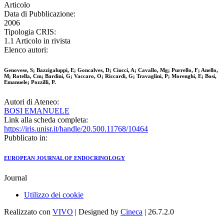
Articolo
Data di Pubblicazione:
2006
Tipologia CRIS:
1.1 Articolo in rivista
Elenco autori:
Genovese, S; Bazzigaluppi, E; Goncalves, D; Ciucci, A; Cavallo, Mg; Purrello, F; Anello,
M; Rotella, Cm; Bardini, G; Vaccaro, O; Riccardi, G; Travaglini, P; Morenghi, E; Bosi,
Emanuele; Pozzilli, P.
Autori di Ateneo:
BOSI EMANUELE
Link alla scheda completa:
https://iris.unisr.it/handle/20.500.11768/10464
Pubblicato in:
EUROPEAN JOURNAL OF ENDOCRINOLOGY
Journal
Utilizzo dei cookie
Realizzato con
VIVO
| Designed by
Cineca
| 26.7.2.0