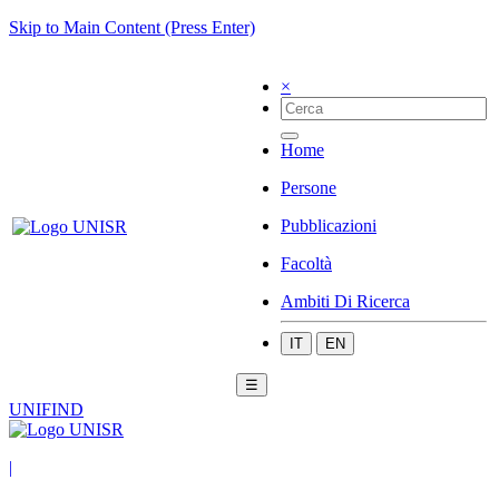
Skip to Main Content (Press Enter)
×
Home
Persone
Pubblicazioni
Facoltà
Ambiti Di Ricerca
IT
EN
☰
UNIFIND
|