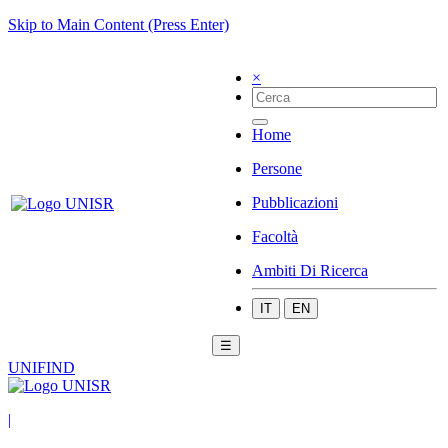
Skip to Main Content (Press Enter)
×
Home
Persone
Pubblicazioni
Facoltà
Ambiti Di Ricerca
IT
EN
☰
UNIFIND
|