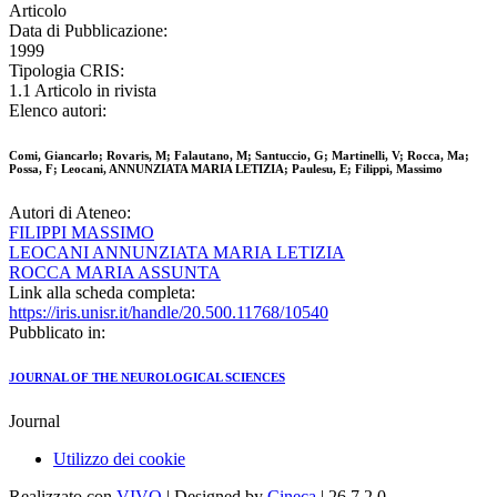
Articolo
Data di Pubblicazione:
1999
Tipologia CRIS:
1.1 Articolo in rivista
Elenco autori:
Comi, Giancarlo; Rovaris, M; Falautano, M; Santuccio, G; Martinelli, V; Rocca, Ma;
Possa, F; Leocani, ANNUNZIATA MARIA LETIZIA; Paulesu, E; Filippi, Massimo
Autori di Ateneo:
FILIPPI MASSIMO
LEOCANI ANNUNZIATA MARIA LETIZIA
ROCCA MARIA ASSUNTA
Link alla scheda completa:
https://iris.unisr.it/handle/20.500.11768/10540
Pubblicato in:
JOURNAL OF THE NEUROLOGICAL SCIENCES
Journal
Utilizzo dei cookie
Realizzato con
VIVO
| Designed by
Cineca
| 26.7.2.0