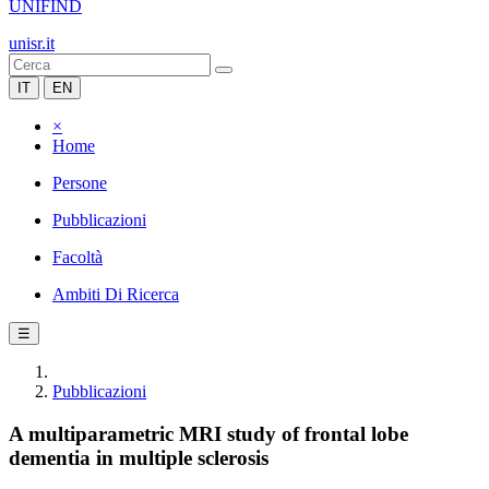
UNIFIND
unisr.it
IT
EN
×
Home
Persone
Pubblicazioni
Facoltà
Ambiti Di Ricerca
☰
Pubblicazioni
A multiparametric MRI study of frontal lobe
dementia in multiple sclerosis