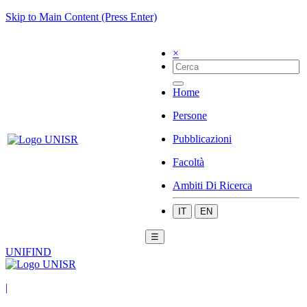
Skip to Main Content (Press Enter)
×
Home
Persone
Pubblicazioni
Facoltà
Ambiti Di Ricerca
IT
EN
☰
UNIFIND
|