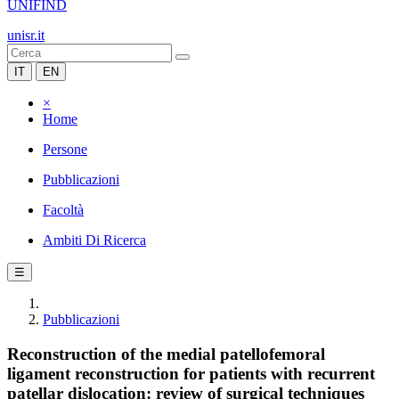
UNIFIND
unisr.it
IT
EN
×
Home
Persone
Pubblicazioni
Facoltà
Ambiti Di Ricerca
☰
Pubblicazioni
Reconstruction of the medial patellofemoral
ligament reconstruction for patients with recurrent
patellar dislocation: review of surgical techniques