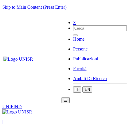
Skip to Main Content (Press Enter)
×
Home
Persone
Pubblicazioni
Facoltà
Ambiti Di Ricerca
IT
EN
☰
UNIFIND
|